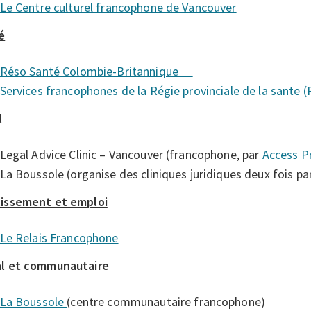
Le Centre culturel francophone de Vancouver
é
Réso Santé Colombie-Britannique
Services francophones de la Régie provinciale de la sant
l
Legal Advice Clinic – Vancouver (francophone, par
Access P
La Boussole (organise des cliniques juridiques deux fois p
lissement et emploi
Le Relais Francophone
al et communautaire
La Boussole
(centre communautaire francophone)