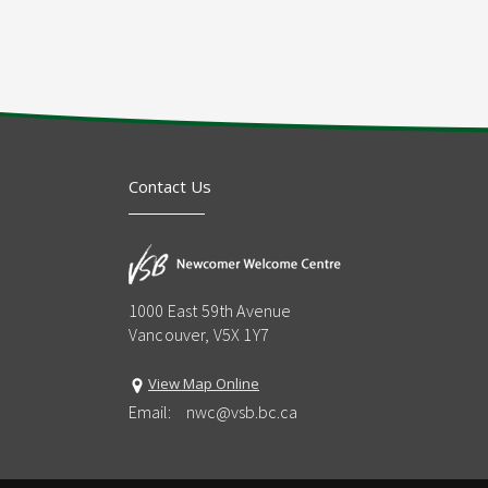
Contact Us
1000 East 59th Avenue
Vancouver, V5X 1Y7
View Map Online
Email:
nwc@vsb.bc.ca