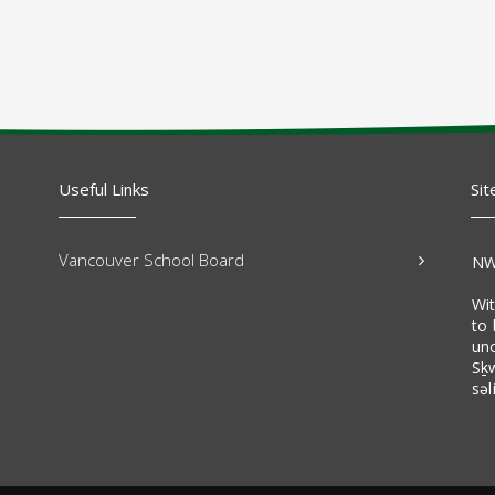
Useful Links
Sit
Vancouver School Board
NW
Wi
to 
un
Sḵ
səl