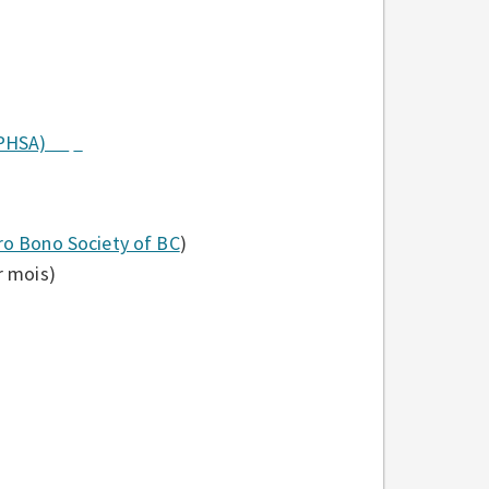
e (PHSA)
ro Bono Society of BC
)
ar mois)