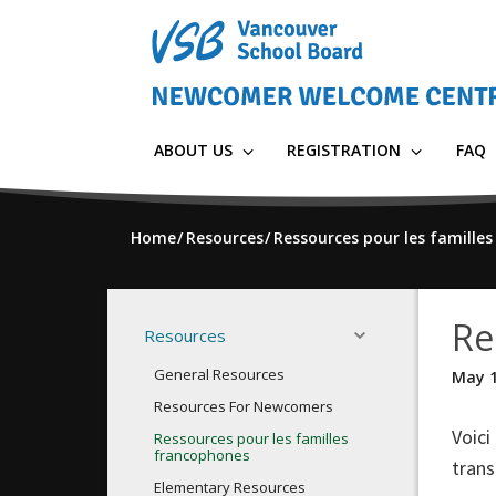
Skip
to
main
content
ABOUT US
REGISTRATION
FAQ
Home
Resources
Ressources pour les famille
Re
Resources
General Resources
May 1
Resources For Newcomers
Voici
Ressources pour les familles
francophones
trans
Elementary Resources