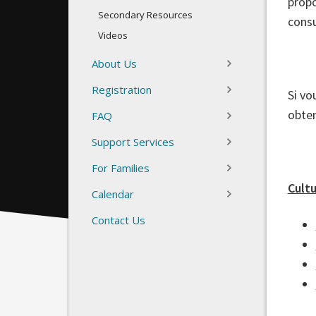
propo
Secondary Resources
consu
Videos
About Us
Registration
Si vo
obten
FAQ
Support Services
For Families
Cult
Calendar
Contact Us