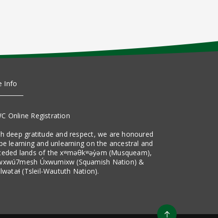
e Info
C Online Registration
th deep gratitude and respect, we are honoured
be learning and unlearning on the ancestral and
ceded lands of the xʷməθkʷəy̓əm (Musqueam),
wxwú7mesh Úxwumixw (Squamish Nation) &
ilwətaɬ (Tsleil-Waututh Nation).
Go