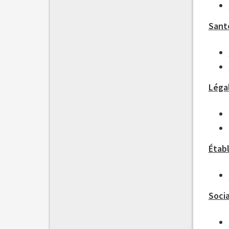
Sant
Léga
Étab
Soci